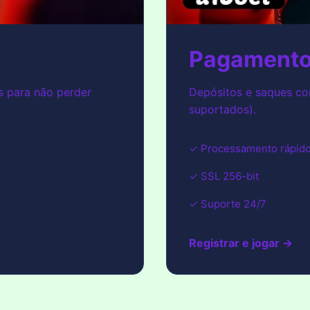
Pagament
s para não perder
Depósitos e saques co
suportados).
✓ Processamento rápid
✓ SSL 256-bit
✓ Suporte 24/7
Registrar e jogar →