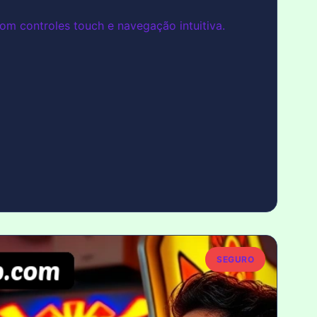
com controles touch e navegação intuitiva.
SEGURO